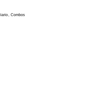
iario
,
Combos