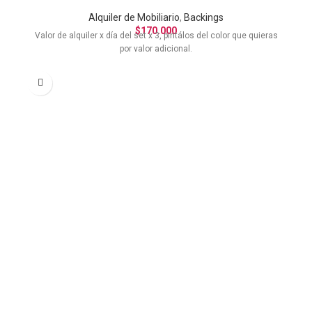
Alquiler de Mobiliario
,
Backings
$
170.000
Valor de alquiler x día del set x 3, pintálos del color que quieras
por valor adicional.