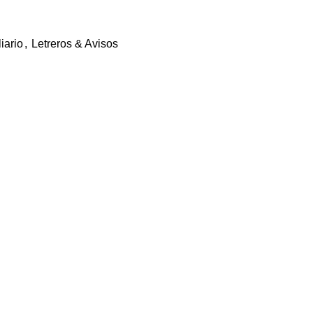
iario
,
Letreros & Avisos