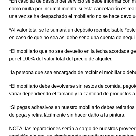
*En caso tal de desistir del servicio se debe informar con m
como multa por incumplimiento, si esta cancelación es real
una vez se ha despachado el mobiliario no se hace devolución
*Al valor total se le sumará un depósito reembolsable *es
en caso de que no sea asi debe ser a una cuenta de nequi
*El mobiliario que no sea devuelto en la fecha acordada gene
por el 100% del valor total del precio de alquiler.
*la persona que sea encargada de recibir el mobiliario deb
*El mobiliario debe devolverse sin restos de comida, pego
variar dependiendo el tamaño y la cantidad de productos a u
*Si pegas adhesivos en nuestro mobiliario debes retirarlos
de pega y retira fácilmente sin hacer daño a la pintura.
NOTA: las reparaciones serán a cargo de nuestros proveed