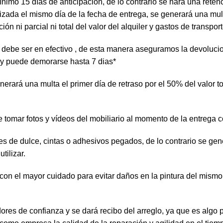
ínimo 15 días de anticipación, de lo contrario se hará una reten
izada el mismo día de la fecha de entrega, se generará una multa
 ni parcial ni total del valor del alquiler y gastos de transport
te debe ser en efectivo , de esta manera aseguramos la devoluc
 y puede demorarse hasta 7 dias*
rará una multa el primer día de retraso por el 50% del valor tot
e tomar fotos y vídeos del mobiliario al momento de la entrega
tes de dulce, cintas o adhesivos pegados, de lo contrario se g
tilizar.
 con el mayor cuidado para evitar daños en la pintura del mism
ores de confianza y se dará recibo del arreglo, ya que es al