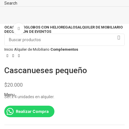
Search
OCASIONES
GLOBOS CON HELIO
REGALOS
ALQUILER DE MOBILIARIO
Click to enlarge
DECORACIÓN DE EVENTOS
Inicio
Alquiler de Mobiliario
Complementos
Cascanueses pequeño
$
20.000
Menu
Set x 4 unidades en alquiler.
Realizar Compra