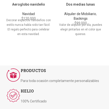
Aeroglobo navideño
Dos medias lunas
Navidad
Alquiler de Mobiliario
,
$
120.000
Backings
Decorar espacios navideños con
$
99.000
estilo nunca había sido tan fácil.
Valor de alquiler por día, puedes
El regalo perfecto para celebrar
elegir pintarlas en el color que
en esta navidad.
quieras.
PRODUCTOS
Para toda ocasión completamente personalizables
HELIO
100% Certificado