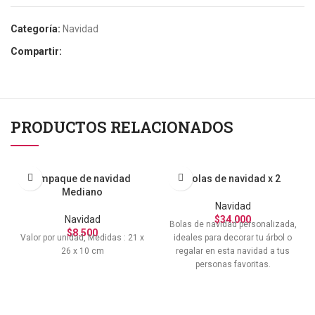
Categoría:
Navidad
Compartir:
PRODUCTOS RELACIONADOS
Empaque de navidad
Bolas de navidad x 2
Mediano
Navidad
Navidad
$
34.000
Bolas de navidad personalizada,
$
8.500
Valor por unidad, Medidas : 21 x
ideales para decorar tu árbol o
26 x 10 cm
regalar en esta navidad a tus
personas favoritas.