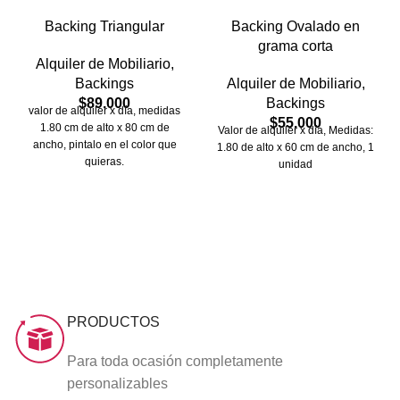
Backing Triangular
Backing Ovalado en
grama corta
Alquiler de Mobiliario
,
Backings
Alquiler de Mobiliario
,
$
89.000
Backings
valor de alquiler x día, medidas
$
55.000
1.80 cm de alto x 80 cm de
Valor de alquiler x día, Medidas:
ancho, pintalo en el color que
1.80 de alto x 60 cm de ancho, 1
quieras.
unidad
PRODUCTOS
Para toda ocasión completamente
personalizables