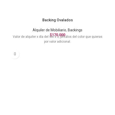
Backing Ovalados
Alquiler de Mobiliario
,
Backings
$
170.000
Valor de alquiler x día del set x 3, pintálos del color que quieras
por valor adicional.