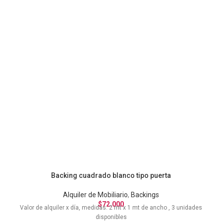
Backing cuadrado blanco tipo puerta
Alquiler de Mobiliario
,
Backings
$
72.000
Valor de alquiler x día, medidas: 2 mt x 1 mt de ancho , 3 unidades
disponibles